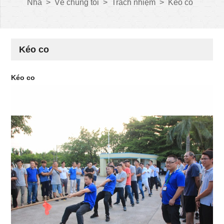
Nhà
>
Về chúng tôi
>
Trách nhiệm
>
Kéo co
Kéo co
Kéo co