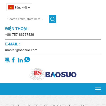
tiếng việt


ĐIỆN THOẠI :
+86-757-86777529
E-MAIL :
master@baosuo.com




To