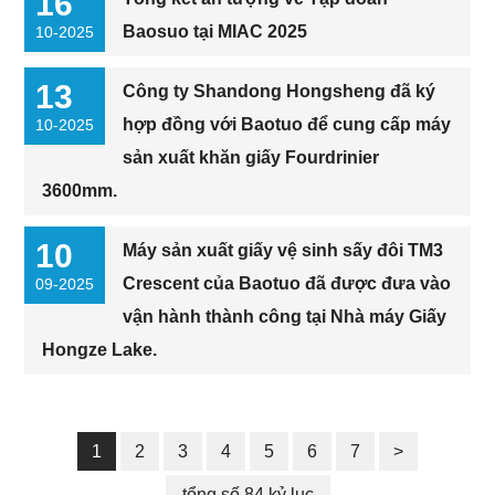
16
Baosuo tại MIAC 2025
10-2025
13
Công ty Shandong Hongsheng đã ký
hợp đồng với Baotuo để cung cấp máy
10-2025
sản xuất khăn giấy Fourdrinier
3600mm.
10
Máy sản xuất giấy vệ sinh sấy đôi TM3
Crescent của Baotuo đã được đưa vào
09-2025
vận hành thành công tại Nhà máy Giấy
Hongze Lake.
1
2
3
4
5
6
7
>
tổng số 84 kỷ lục