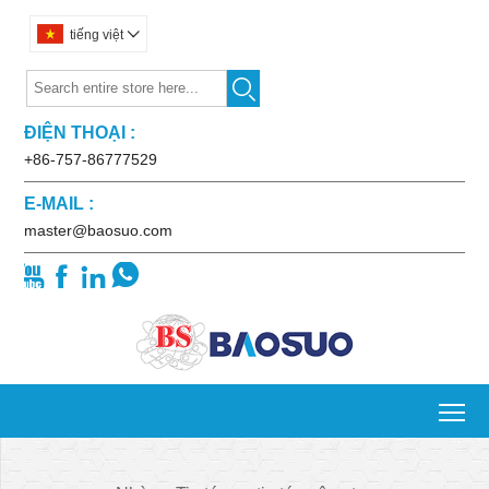
tiếng việt


ĐIỆN THOẠI :
+86-757-86777529
E-MAIL :
master@baosuo.com




To