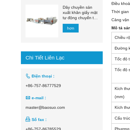
Điều khoả
Dây chuyền sản
Thời gian
xuất khăn giấy mặt
tự động chuyển tự
Cảng vận
động 1500mm -
Mô tả sả
2200mm
hơn
Chiều r
Đường k
Chi Tiết Liên Lạc
Tốc độ t
Tốc độ s

Điện thoại :
+86-757-86777529
Kích th
(mm)

e-mail :
master@baosuo.com
Kích th
Cấu trú

Số fax :
Phương
+86-757-86785529