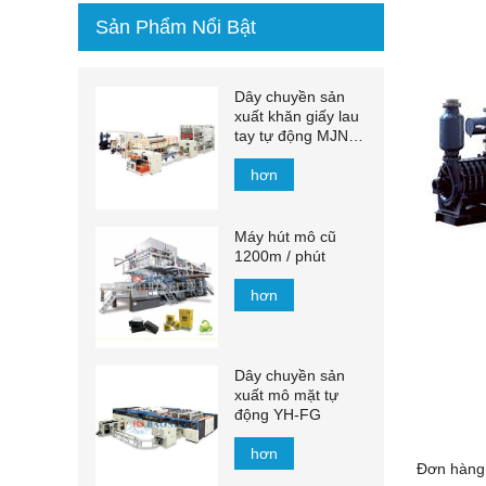
Sản Phẩm Nổi Bật
Dây chuyền sản
xuất khăn giấy lau
tay tự động MJN-
PL
hơn
Máy hút mô cũ
1200m / phút
hơn
Dây chuyền sản
xuất mô mặt tự
động YH-FG
hơn
Đơn hàng t