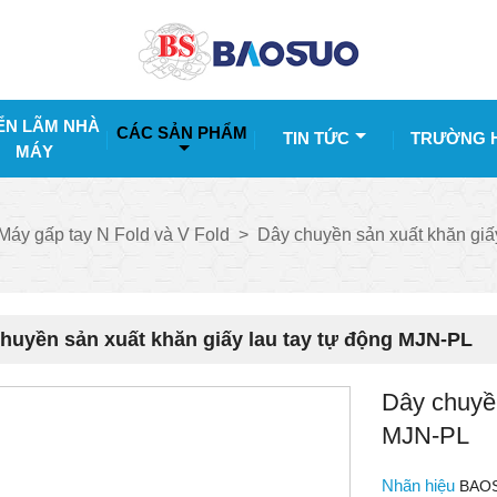
ỂN LÃM NHÀ
CÁC SẢN PHẨM
TIN TỨC
TRƯỜNG 
MÁY
Máy gấp tay N Fold và V Fold
>
Dây chuyền sản xuất khăn giấ
huyền sản xuất khăn giấy lau tay tự động MJN-PL
Dây chuyền
MJN-PL
Nhãn hiệu
BAO