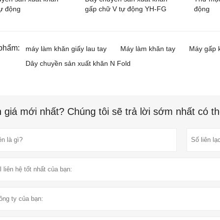
ự động
gấp chữ V tự động YH-FG
động
phẩm:
máy làm khăn giấy lau tay
Máy làm khăn tay
Máy gấp 
Dây chuyền sản xuất khăn N Fold
 giá mới nhất? Chúng tôi sẽ trả lời sớm nhất có t