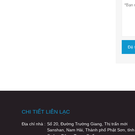
Đệ 
CHI TIẾT LIÊN LẠC
Địa chỉ nhà :
Số 20, Đường Trường Giang, Thị trấn mới
Sanshan, Nam Hải, Thành phố Phật Sơn, tỉnh