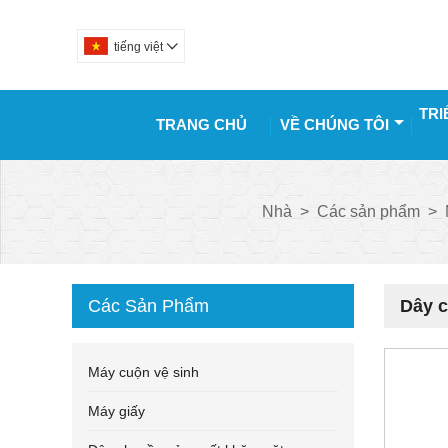
tiếng việt

TRI
TRANG CHỦ
VỀ CHÚNG TÔI
Nhà
>
Các sản phẩm
>
Các Sản Phẩm
Dây c
Máy cuộn vệ sinh
Máy giấy