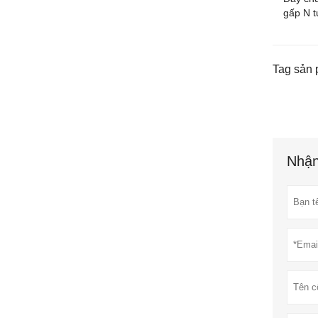
gấp N t
Tag sản 
Nhận