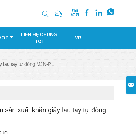






LIÊN HỆ CHÚNG
HỢP
VR
TÔI
y lau tay tự động MJN-PL

 sản xuất khăn giấy lau tay tự động
SUO