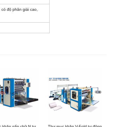
có độ phân giải cao,
 khăn gấp chữ N tự
Thư mục khăn V-Fold tự động