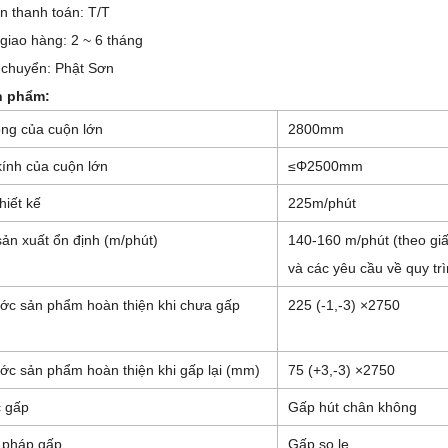
n thanh toán: T/T
 giao hàng: 2 ~ 6 tháng
 chuyển: Phật Sơn
n phẩm:
ộng của cuộn lớn
2800mm
ính của cuộn lớn
≤Φ2500mm
hiết kế
225m/phút
ản xuất ổn định (m/phút)
140-160 m/phút (theo gi
và các yêu cầu về quy trì
ước sản phẩm hoàn thiện khi chưa gấp
225 (-1,-3) ×2750
ước sản phẩm hoàn thiện khi gấp lại (mm)
75 (+3,-3) ×2750
c gấp
Gấp hút chân không
 pháp gấp
Gấp so le