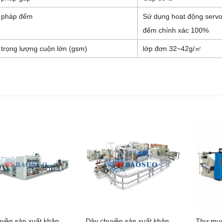
 pháp đếm
Sử dụng hoạt động servo 
đếm chính xác 100%
 trọng lượng cuộn lớn (gsm)
lớp đơn 32~42g/㎡
yền sản xuất khăn
Dây chuyền sản xuất khăn
Thư mục