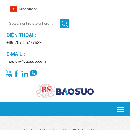
tiếng việt


ĐIỆN THOẠI :
+86-757-86777529
E-MAIL :
master@baosuo.com




To