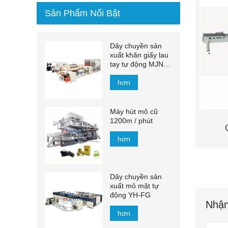
Sản Phẩm Nổi Bật
Dây chuyền sản
xuất khăn giấy lau
tay tự động MJN-
PL
hơn
Máy hút mô cũ
1200m / phút
hơn
Dây chuyền sản
xuất mô mặt tự
động YH-FG
Nhận
hơn