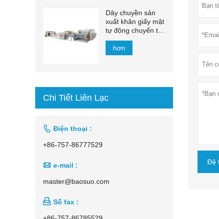
Dây chuyền sản
xuất khăn giấy mặt
tự động chuyển tự
động 1500mm -
2200mm
hơn
Chi Tiết Liên Lạc

Điện thoại :
+86-757-86777529
Đệ 

e-mail :
master@baosuo.com

Số fax :
+86-757-86785529