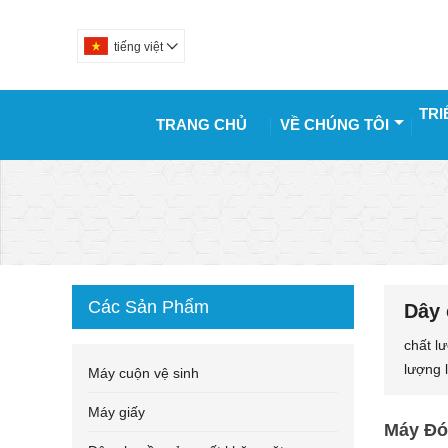
tiếng việt

TRI
TRANG CHỦ
VỀ CHÚNG TÔI
Các Sản Phẩm
Dây 
chất l
lượng 
Máy cuộn vệ sinh
Máy giấy
Máy Đó