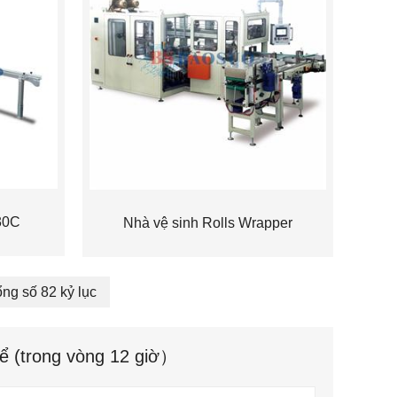
30C
Nhà vệ sinh Rolls Wrapper
ổng số 82 kỷ lục
hể (trong vòng 12 giờ）