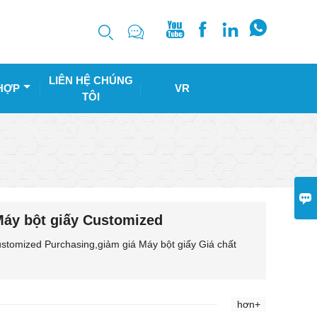






LIÊN HỆ CHÚNG
HỢP
VR
TÔI

Máy bột giấy Customized
stomized Purchasing,giảm giá Máy bột giấy Giá chất
hơn+