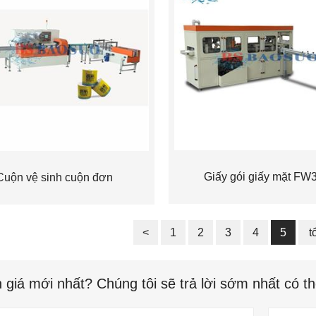
Giấy gói giấy mặt FW
Cuộn vệ sinh cuộn đơn
<
1
2
3
4
5
t
 giá mới nhất? Chúng tôi sẽ trả lời sớm nhất có t