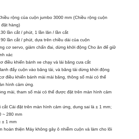
 Chiều rộng của cuộn jumbo 3000 mm (Chiều rộng cuộn
 đặt hàng)
30 lần cắt / phút, 1 lần lăn / lần cắt
90 lần cắt / phút, dựa trên chiều dài của cuộn
g cơ servo, giảm chấn đai, dừng khởi động Cho ăn để giữ
ính xác
ơ điều khiển bánh xe chạy và lái băng cưa cắt
lanh đẩy cuộn vào băng tải, và băng tải dừng khởi động
ơ điều khiển bánh mài mài băng, thông số mài có thể
màn hình cảm ứng.
ng mài, tham số mài có thể được đặt trên màn hình cảm
i cắt Cài đặt trên màn hình cảm ứng, dung sai là ± 1 mm;
80 ~ 280 mm
c ± 1 mm
 hoàn thiện Máy không gây ô nhiễm cuộn và làm cho lõi