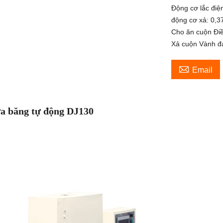
Động cơ lắc điện
động cơ xả: 0,3
Cho ăn cuộn Điề
Xả cuộn Vành đa

Email
a băng tự động DJ130