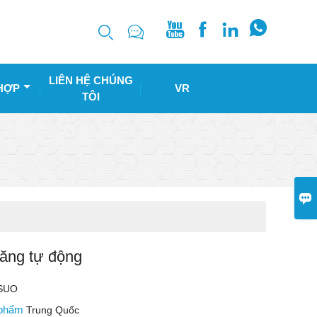






LIÊN HỆ CHÚNG
HỢP
VR
TÔI

ăng tự động
SUO
 phẩm
Trung Quốc