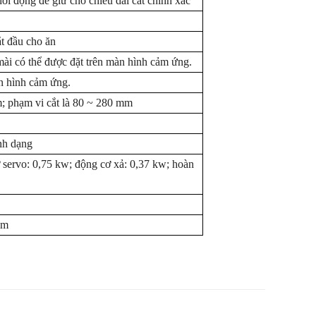
ởi động để giữ cho chiều dài cắt chính xác
ắt đầu cho ăn
ài có thể được đặt trên màn hình cảm ứng.
n hình cảm ứng.
; phạm vi cắt là 80 ~ 280 mm
nh dạng
 servo: 0,75 kw; động cơ xả: 0,37 kw; hoàn
ảm