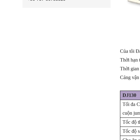
Của tôi Đ
Thời hạn 
Thời gian
Cảng vận
DJ130
Tối đa 
cuộn ju
Tốc độ t
Tốc độ s