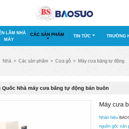
ỂN LÃM NHÀ
CÁC SẢN PHẨM
TIN TỨC
TRƯỜNG 
MÁY
Nhà
>
Các sản phẩm
>
Cưa gỗ
>
Máy cưa băng tự động
g Quốc Nhà máy cưa băng tự động bán buôn
Máy cưa b
Nhãn hiệu
BAO
nguồn gốc sản