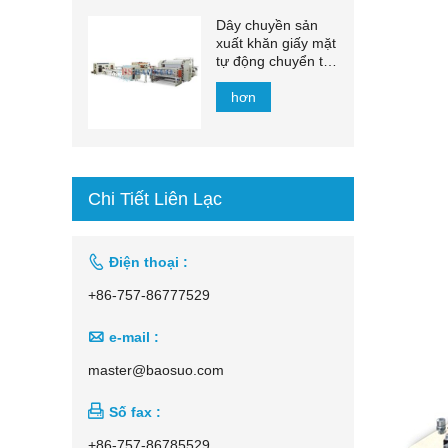
Dây chuyền sản
xuất khăn giấy mặt
tự động chuyển tự
động 1500mm -
2200mm
hơn
Chi Tiết Liên Lạc

Điện thoại :
+86-757-86777529

e-mail :
master@baosuo.com

Số fax :
+86-757-86785529