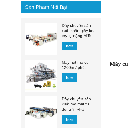
Sản Phẩm Nổi Bật
Dây chuyền sản
xuất khăn giấy lau
tay tự động MJN-
PL
hơn
Máy hút mô cũ
Máy cư
1200m / phút
hơn
Dây chuyền sản
xuất mô mặt tự
động YH-FG
hơn