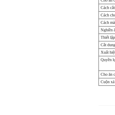
Cho ăn 
Cách cắt
Cách ch
Cách mà
Nghiền 
Thiết lập
Cắt dung
Xuất hiệ
Quyền l
Cho ăn 
Cuộn xả