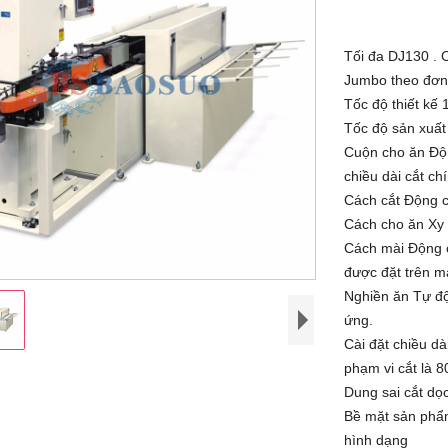
Tối đa DJ130 .
Jumbo theo đơn
Tốc độ thiết kế 1
Tốc độ sản xuất 
Cuộn cho ăn Độn
chiều dài cắt ch
Cách cắt Động c
Cách cho ăn Xy 
Cách mài Động c
được đặt trên 
Nghiền ăn Tự độ
ứng.
Cài đặt chiều dà
phạm vi cắt là 
Dung sai cắt dọ
Bề mặt sản phẩm
hình dạng