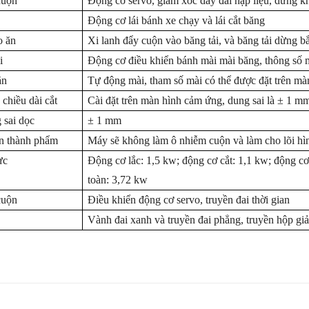
cuộn
Động cơ servo, giảm xóc dây đai nạp liệu, dừng kh
Động cơ lái bánh xe chạy và lái cắt băng
o ăn
Xi lanh đẩy cuộn vào băng tải, và băng tải dừng b
i
Động cơ điều khiển bánh mài mài băng, thông số m
ăn
Tự động mài, tham số mài có thể được đặt trên mà
 chiều dài cắt
Cài đặt trên màn hình cảm ứng, dung sai là
±
1 mm
 sai dọc
±
1 mm
n thành phẩm
Máy
sẽ
không làm ô nhiễm cuộn và làm cho lõi hì
ực
Động cơ lắc: 1,5 kw; động cơ cắt: 1,1 kw; động cơ
toàn: 3,72 kw
cuộn
Điều khiển động cơ servo, truyền đai thời gian
Vành đai xanh và truyền đai phẳng, truyền hộp gi