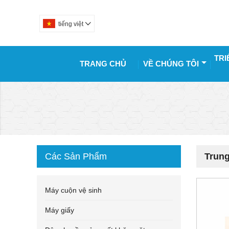
tiếng việt

TRI
TRANG CHỦ
VỀ CHÚNG TÔI
Các Sản Phẩm
Trun
Máy cuộn vệ sinh
Máy giấy