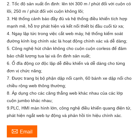
2. Tốc độ sản xuất ổn định: lên tới 300 m / phút đối với cuộn có
lõi, 250 m / phút đối với cuộn không lõi;
3. Hệ thống cảnh báo đầy đủ và hệ thống điều khiển tích hợp
mạnh mẽ, hỗ trợ phát hiện và kết nối thiết bị đầu cuối từ xa;
4. Ngay lập tức trong việc cắt web máy, hệ thống kiểm soát
đường kính log chính xác là hoạt động chính xác và dễ dàng;
5. Công nghệ hút chân không cho cuộn cuộn corless để đảm
bảo chất lượng tua lại và ổn định sản xuất;
6. Ổ đĩa động cơ độc lập dễ điều khiển và dễ dàng cho từng
đơn vị chức năng;
7. Được trang bị bộ phận dập nổi cạnh, 60 bánh xe dập nổi cho
chiều rộng web thông thường;
8. Áp dụng cho các căng thẳng web khác nhau của các lớp
cuộn jumbo khác nhau;
9.PLC, HMI màn hình lớn, công nghệ điều khiển quang điện tử,
phát hiện ngắt web tự động và phản hồi tín hiệu chính xác.

Email