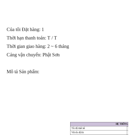
Của tôi Đặt hàng:
1
Thời hạn thanh toán: T / T
Thời gian giao hàng: 2 ~ 6 tháng
Cảng vận chuyển: Phật Sơn
Mô tả Sản phẩm:
HỆ THỐNG THƯ
Tốc độ thiết kế
35
0
m 
Với tốc độ lõi
32
0
m 