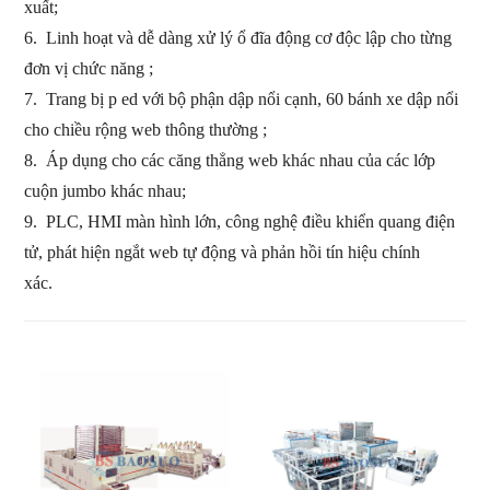
xuất;
6.
Linh hoạt và dễ dàng xử lý ổ đĩa động cơ độc lập cho từng
đơn vị chức năng
;
7.
Trang bị
p
ed với bộ phận dập nổi cạnh,
60 bánh xe dập nổi
cho
chiều rộng web
thông thường
;
8.
Áp dụng cho các căng thẳng web khác nhau của các lớp
cuộn jumbo khác nhau;
9.
PLC,
HMI màn hình lớn,
công nghệ điều khiển quang điện
tử,
phát hiện ngắt web tự động
và phản hồi tín hiệu chính
xác.