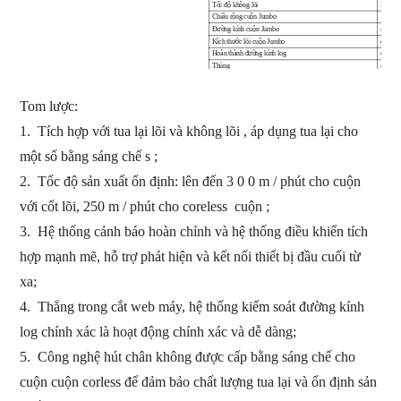
Tốc độ không lõi
25
0
m 
Chiều rộng cuộn Jumbo
1750 ~
Đường kính cuộn Jumbo
≤
φ
2
0
Kích thước lõi cuộn Jumbo
φ
76,2
Hoàn thành đường kính log
φ
70
Thủng
4
mản
Rewind
ing
cách
Non
-
s
Thiết lập tham số
-up
HMI
Tom lược:
Xong cuộn lại
Thuận ti
Hệ thống điều khiển
PLC,
B
Hệ thống căng thẳng web
Bộ mã 
1.
Tích hợp với tua lại lõi và không lõi
,
áp dụng tua lại cho
Giá đỡ
1
~
3 
)
một số
bằng sáng chế
s
;
Lựa chọn
Đơn vị dập nổi
Thép đ
2.
Tốc độ sản xuất ổn định: lên đến 3
0
0
m / phút cho cuộn
Đơn vị dập nổi cạnh
S
teel 
Đơn vị in
1 ~ 2 
với cốt lõi,
250
m / phút
cho coreless
cuộn
;
3.
Hệ thống cảnh báo hoàn chỉnh và hệ thống điều khiển tích
hợp mạnh mẽ,
hỗ trợ
phát hiện và kết nối thiết bị đầu cuối từ
xa;
4.
Thẳng trong cắt web máy,
hệ thống kiểm soát đường kính
log chính xác là
hoạt động
chính xác
và dễ dàng;
5.
Công nghệ hút chân không được cấp bằng sáng chế cho
cuộn cuộn corless để đảm bảo chất lượng tua lại và ổn định sản