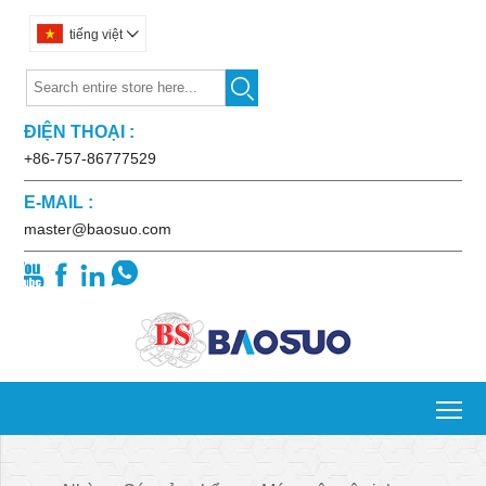
tiếng việt


ĐIỆN THOẠI :
+86-757-86777529
E-MAIL :
master@baosuo.com




To