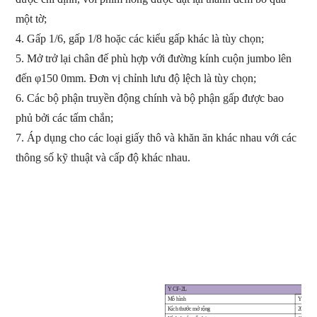
một tờ;
4.
Gấp 1/6, gấp 1/8 hoặc các kiểu gấp khác là tùy chọn;
5.
Mở trở lại chân đế phù hợp với đường kính cuộn jumbo lên
đến φ150 0mm. Đơn vị chỉnh lưu độ lệch là tùy chọn;
6.
Các bộ phận truyền động chính và bộ phận gấp được bao
phủ bởi các tấm chắn;
7.
Áp dụng cho các loại giấy thô và khăn ăn khác nhau với các
thông số kỹ thuật và cấp độ khác nhau.
Y C
F
-
2L
Mô hình
Y C
F
-
2
Kích thước mở rộng
200
X
2