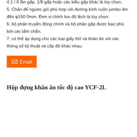
4.1 / 6 lần gấp, 1/8 gấp hoặc các kiểu gấp khác là tùy chọn;
5. Chân đế ngược gió phù hợp với đường kính cuộn jumbo lên
đến φ150 0mm. Đơn vị chỉnh lưu độ lệch là tùy chọn;
6. bộ phận truyền động chính và bộ phận gấp được bao phủ
bởi các tấm chắn;
7. có thể áp dụng cho các loại giấy thô và khăn ăn với các
thông số kỹ thuật và cấp độ khác nhau.

Email
Hộp đựng khăn ăn tốc độ cao YCF-2L