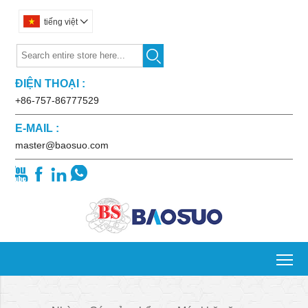
tiếng việt


ĐIỆN THOẠI :
+86-757-86777529
E-MAIL :
master@baosuo.com




To