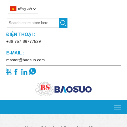
tiếng việt


ĐIỆN THOẠI :
+86-757-86777529
E-MAIL :
master@baosuo.com




To