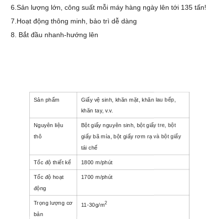
6.
Sản lượng lớn, công suất mỗi máy hàng ngày lên tới 135 tấn!
7.
Hoạt động thông minh, bảo trì dễ dàng
8.
Bắt đầu nhanh
-
hướng lên
Sản phẩm
Giấy vệ sinh, khăn mặt, khăn lau bếp,
khăn tay, v.v.
Nguyên liệu
Bột giấy nguyên sinh, bột giấy tre, bột
thô
giấy bã mía, bột giấy rơm rạ và bột giấy
tái chế
Tốc độ thiết kế
1800 m/phút
Tốc độ hoạt
1700 m/phút
động
Trọng lượng cơ
2
11-30g/m
bản