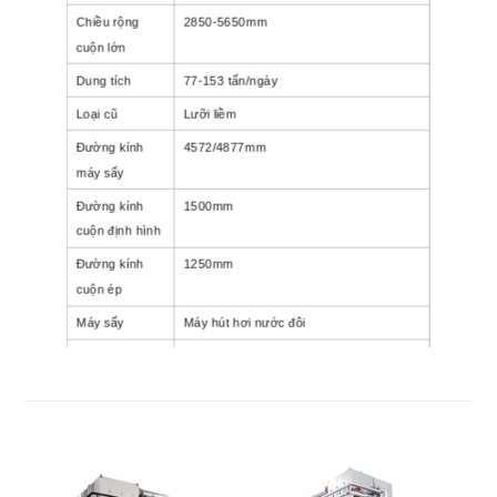
Chiều rộng
2850-5650mm
cuộn lớn
Dung tích
77-153 tấn/ngày
Loại cũ
Lưỡi liềm
Đường kính
4572/4877mm
máy sấy
Đường kính
1500mm
cuộn định hình
Đường kính
1250mm
cuộn ép
Máy sấy
Máy hút hơi nước đôi
Tiêu thụ điện
300-350kWh/tấn
Tiêu thụ hơi
1,8-2t/tấn
nước