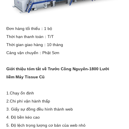
Đơn hàng tối thiểu
：
1 bộ
Thời hạn thanh toán
：
T/T
Thời gian giao hàng
：10
tháng
Cảng vận chuyển
：
Phật Sơn
Giới thiệu tóm tắt về
Trước Công Nguyên-18
00
Lưỡi
liềm
Máy Tissue Cũ
1.
Chạy ổn định
2.
Chi phí vận hành thấp
3.
Giấy
sự đồng đều hình thành web
4.
Độ bền kéo cao
5.
Độ lệch trọng lượng cơ bản của web nhỏ