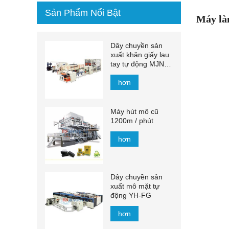
Sản Phẩm Nổi Bật
Máy là
Dây chuyền sản
xuất khăn giấy lau
tay tự động MJN-
PL
hơn
Máy hút mô cũ
1200m / phút
hơn
Dây chuyền sản
xuất mô mặt tự
động YH-FG
hơn