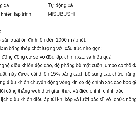
g xả
Tự động xả
khiển lập trình
MISUBUSHI
c
:
ộ sản xuất ổn định lên đến
100
0 m / phút;
làm bằng thép chất lượng với cấu trúc nhỏ gọn;
n động động cơ servo độc lập,
chính xác và hiệu quả;
nghệ điều khiển độc đáo, độ phẳng bề mặt cuộn jumbo có thể đ
suất máy được cải thiện 15% bằng cách bổ sung các chức năng tự
ống điều khiển chuyển động vòng kín có độ chính xác cao bao 
õi căng thẳng web thời gian thực và điều chỉnh chính xác;
 lịch điều khiển điều áp túi khí kép
và lưỡi bác sĩ, với chức năng