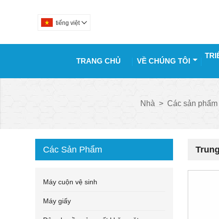
tiếng việt

TRI
TRANG CHỦ
VỀ CHÚNG TÔI
Nhà
>
Các sản phẩm
Các Sản Phẩm
Trung
Máy cuộn vệ sinh
Máy giấy