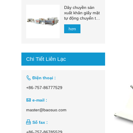
Dây chuyền sản
xuất khăn giấy mặt
tự động chuyển tự
động 1500mm -
2200mm
hơn
Chi Tiết Liên Lạc

Điện thoại :
+86-757-86777529

e-mail :
master@baosuo.com

Số fax :
+86-757-86785529