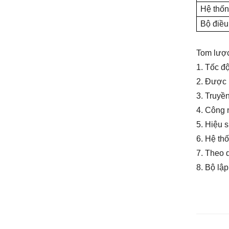
Hệ thốn
Bộ điều 
Tom lượ
1. Tốc đ
2. Được 
3. Truyề
4. Công 
5. Hiệu 
6. Hệ th
7.
Theo d
8. Bộ lập