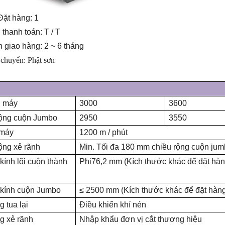
Đặt hàng: 1
thanh toán: T / T
n giao hàng: 2 ~ 6 tháng
 chuyển:
Phật sơn
h máy
3000
3600
rộng cuộn Jumbo
2950
3550
 máy
1200 m / phút
ộng xẻ rãnh
Min. Tối đa 180 mm chiều rộng cuộn ju
ính lõi cuộn thành
Phi
76,2 mm (Kích thước khác để đặt hàn
kính cuộn Jumbo
≤ 2500 mm (Kích thước khác để đặt hàn
 tua lại
Điều khiển khí nén
g xẻ rãnh
Nhập khẩu đơn vị cắt thương hiệu