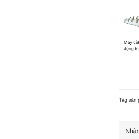
Máy cắt
động tố
Tag sản 
Nhận