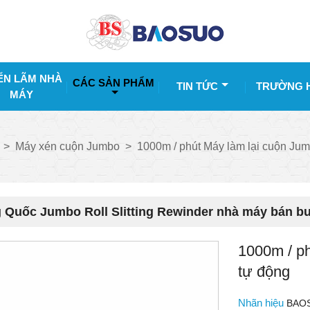
ỂN LÃM NHÀ
CÁC SẢN PHẨM
TIN TỨC
TRƯỜNG 
MÁY
>
Máy xén cuộn Jumbo
>
1000m / phút Máy làm lại cuộn Jum
 Quốc Jumbo Roll Slitting Rewinder nhà máy bán b
1000m / ph
tự động
Nhãn hiệu
BAO