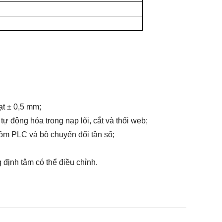
ạt ± 0,5 mm;
 động hóa trong nạp lõi, cắt và thổi web;
gồm PLC và bộ chuyển đổi tần số;
 định tâm có thể điều chỉnh.