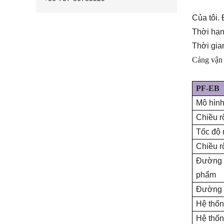
Của tôi. 
Thời hạn 
Thời gia
Cảng vận
PF-EB
Mô hìn
Chiều 
Tốc độ
Chiều r
Đường k
phẩm
Đường 
Hệ thống
Hệ thốn