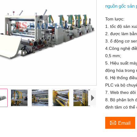
nguồn gốc sản
Tom lược:
1. tốc độ sản xu
2. được làm bằn
3. ổ động cơ ser
4.Công nghệ điề
0,5 mm;
5. Hiệu suất má
động hóa trong n
6. Hệ thống điề
PLC và bộ chuyể
7. Web theo dõi 
8. Bộ phận lịch 
định tâm có thể 

Email