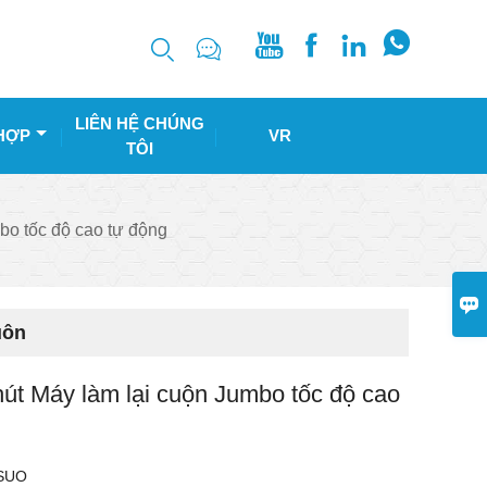






LIÊN HỆ CHÚNG
HỢP
VR
TÔI
bo tốc độ cao tự động

uôn
út Máy làm lại cuộn Jumbo tốc độ cao
SUO