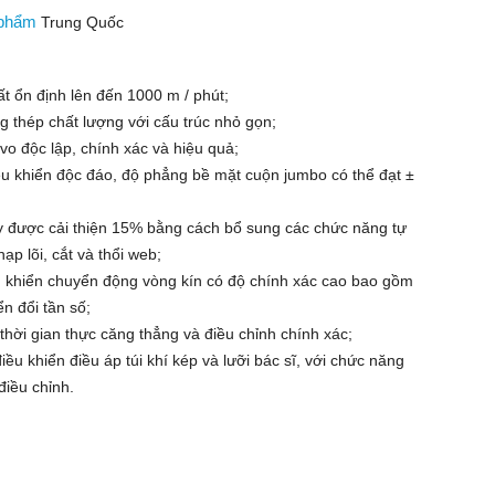
 phẩm
Trung Quốc
ất ổn định lên đến 1000 m / phút;
g thép chất lượng với cấu trúc nhỏ gọn;
vo độc lập, chính xác và hiệu quả;
u khiển độc đáo, độ phẳng bề mặt cuộn jumbo có thể đạt ±
y được cải thiện 15% bằng cách bổ sung các chức năng tự
ạp lõi, cắt và thổi web;
u khiển chuyển động vòng kín có độ chính xác cao bao gồm
n đổi tần số;
thời gian thực căng thẳng và điều chỉnh chính xác;
điều khiển điều áp túi khí kép và lưỡi bác sĩ, với chức năng
điều chỉnh.