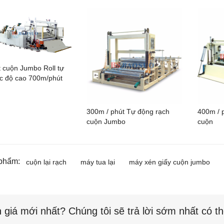
 cuộn Jumbo Roll tự
c độ cao 700m/phút
300m / phút Tự động rạch
400m / 
cuộn Jumbo
cuộn
phẩm:
cuộn lại rạch
máy tua lại
máy xén giấy cuộn jumbo
 giá mới nhất? Chúng tôi sẽ trả lời sớm nhất có t