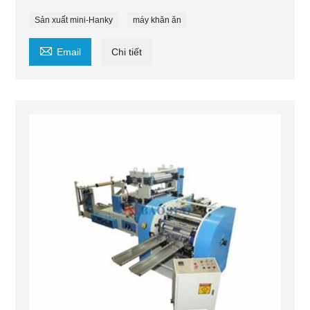
Sản xuất mini-Hanky
máy khăn ăn

Email
Chi tiết