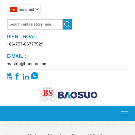
tiếng việt


ĐIỆN THOẠI :
+86-757-86777529
E-MAIL :
master@baosuo.com




To