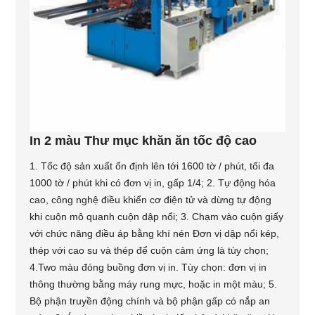
In 2 màu Thư mục khăn ăn tốc độ cao
1. Tốc độ sản xuất ổn định lên tới 1600 tờ / phút, tối đa
1000 tờ / phút khi có đơn vị in, gấp 1/4; 2. Tự động hóa
cao, công nghệ điều khiển cơ điện tử và dừng tự động
khi cuộn mô quanh cuộn dập nổi; 3. Chạm vào cuộn giấy
với chức năng điều áp bằng khí nén Đơn vị dập nổi kép,
thép với cao su và thép để cuộn cảm ứng là tùy chọn;
4.Two màu đóng buồng đơn vị in. Tùy chọn: đơn vị in
thông thường bằng máy rung mực, hoặc in một màu; 5.
Bộ phận truyền động chính và bộ phận gấp có nắp an