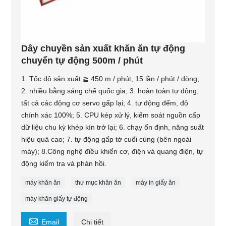
Dây chuyền sản xuất khăn ăn tự động
chuyển tự động 500m / phút
1. Tốc độ sản xuất ≧ 450 m / phút, 15 lần / phút / dòng;
2. nhiều bằng sáng chế quốc gia; 3. hoàn toàn tự động,
tất cả các động cơ servo gấp lại; 4. tự động đếm, độ
chính xác 100%; 5. CPU kép xử lý, kiểm soát nguồn cấp
dữ liệu chu kỳ khép kín trở lại; 6. chạy ổn định, năng suất
hiệu quả cao; 7. tự động gấp tờ cuối cùng (bên ngoài
máy); 8.Công nghệ điều khiển cơ, điện và quang điện, tự
động kiểm tra và phản hồi.
máy khăn ăn
thư mục khăn ăn
máy in giấy ăn
máy khăn giấy tự động

Email
Chi tiết