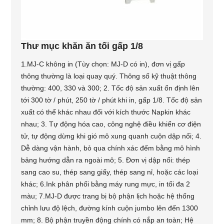
Thư mục khăn ăn tối gấp 1/8
1.MJ-C không in (Tùy chọn: MJ-D có in), đơn vị gấp
thông thường là loại quay quý. Thông số kỹ thuật thông
thường: 400, 330 và 300; 2. Tốc độ sản xuất ổn định lên
tới 300 tờ / phút, 250 tờ / phút khi in, gấp 1/8. Tốc độ sản
xuất có thể khác nhau đối với kích thước Napkin khác
nhau; 3. Tự động hóa cao, công nghệ điều khiển cơ điện
tử, tự động dừng khi gió mô xung quanh cuộn dập nổi; 4.
Dễ dàng vận hành, bỏ qua chính xác đếm bằng mô hình
bảng hướng dẫn ra ngoài mô; 5. Đơn vị dập nổi: thép
sang cao su, thép sang giấy, thép sang nỉ, hoặc các loại
khác; 6.Ink phân phối bằng máy rung mực, in tối đa 2
màu; 7.MJ-D được trang bị bộ phận lịch hoặc hệ thống
chỉnh lưu độ lệch, đường kính cuộn jumbo lên đến 1300
mm; 8. Bộ phận truyền động chính có nắp an toàn; Hệ