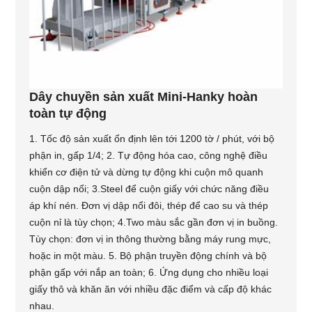
Dây chuyền sản xuất Mini-Hanky ​​hoàn
toàn tự động
1. Tốc độ sản xuất ổn định lên tới 1200 tờ / phút, với bộ
phận in, gấp 1/4; 2. Tự động hóa cao, công nghệ điều
khiển cơ điện tử và dừng tự động khi cuộn mô quanh
cuộn dập nổi; 3.Steel để cuộn giấy với chức năng điều
áp khí nén. Đơn vị dập nổi đôi, thép để cao su và thép
cuộn nỉ là tùy chọn; 4.Two màu sắc gần đơn vị in buồng.
Tùy chọn: đơn vị in thông thường bằng máy rung mực,
hoặc in một màu. 5. Bộ phận truyền động chính và bộ
phận gấp với nắp an toàn; 6. Ứng dụng cho nhiều loại
giấy thô và khăn ăn với nhiều đặc điểm và cấp độ khác
nhau.