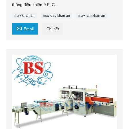
thống điều khiển 9.PLC.
máy khăn ăn
máy gấp khăn ăn
máy làm khăn ăn

Email
Chi tiết