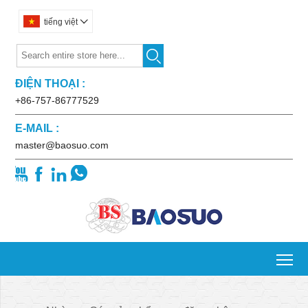
tiếng việt


ĐIỆN THOẠI :
+86-757-86777529
E-MAIL :
master@baosuo.com




To