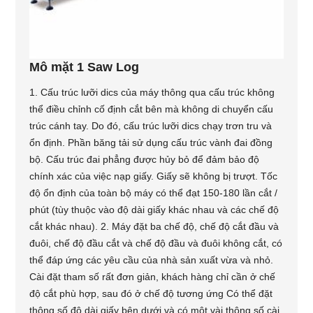
Mô mặt 1 Saw Log
1. Cấu trúc lưỡi dics của máy thông qua cấu trúc không
thể điều chỉnh cố định cắt bên mà không di chuyển cấu
trúc cánh tay. Do đó, cấu trúc lưỡi dics chạy trơn tru và
ổn định. Phần băng tải sử dụng cấu trúc vành đai đồng
bộ. Cấu trúc đai phẳng được hủy bỏ để đảm bảo độ
chính xác của việc nạp giấy. Giấy sẽ không bị trượt. Tốc
độ ổn định của toàn bộ máy có thể đạt 150-180 lần cắt /
phút (tùy thuộc vào độ dài giấy khác nhau và các chế độ
cắt khác nhau). 2. Máy đặt ba chế độ, chế độ cắt đầu và
đuôi, chế độ đầu cắt và chế độ đầu và đuôi không cắt, có
thể đáp ứng các yêu cầu của nhà sản xuất vừa và nhỏ.
Cài đặt tham số rất đơn giản, khách hàng chỉ cần ở chế
độ cắt phù hợp, sau đó ở chế độ tương ứng Có thể đặt
thông số độ dài giấy bên dưới và có một vài thông số cài