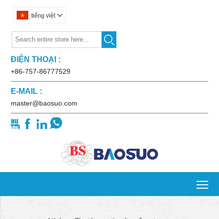
tiếng việt


ĐIỆN THOẠI :
+86-757-86777529
E-MAIL :
master@baosuo.com




To