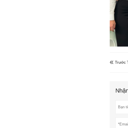
Trước T

Nhận