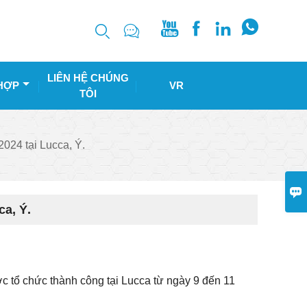






LIÊN HỆ CHÚNG
HỢP
VR
TÔI
024 tại Lucca, Ý.

a, Ý.
 tổ chức thành công tại Lucca từ ngày 9 đến 11