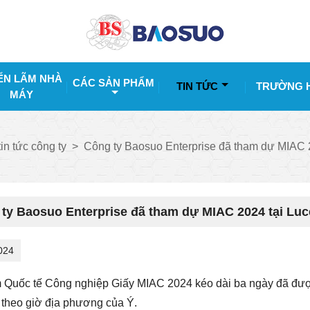
ỂN LÃM NHÀ
CÁC SẢN PHẨM
TIN TỨC
TRƯỜNG 
MÁY
tin tức công ty
>
Công ty Baosuo Enterprise đã tham dự MIAC 2
ty Baosuo Enterprise đã tham dự MIAC 2024 tại Lucc
024
m Quốc tế Công nghiệp Giấy MIAC 2024 kéo dài ba ngày đã được
 theo giờ địa phương của Ý.