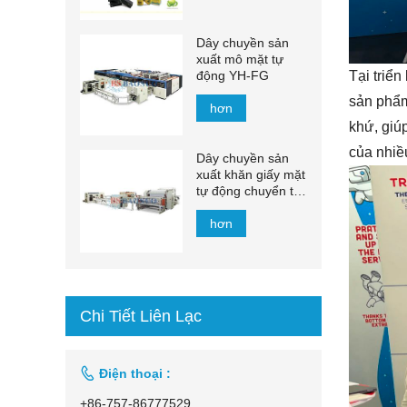
Dây chuyền sản
xuất mô mặt tự
động YH-FG
Tại triể
sản phẩm
hơn
khứ, giú
của nhiề
Dây chuyền sản
xuất khăn giấy mặt
tự động chuyển tự
động 1500mm -
2200mm
hơn
Chi Tiết Liên Lạc

Điện thoại :
+86-757-86777529