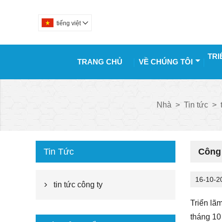
tiếng việt

TRI
TRANG CHỦ
VỀ CHÚNG TÔI
Nhà
>
Tin tức
>
Tin Tức
Công 
16-10-2
tin tức công ty

Triển lã
tháng 10