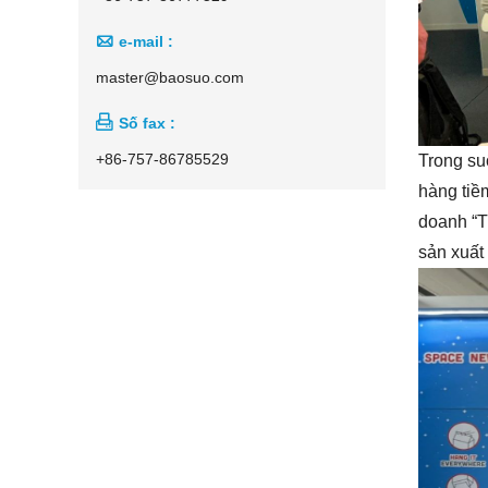

e-mail :
master@baosuo.com

Số fax :
+86-757-86785529
Trong suố
hàng tiềm
doanh “T
sản xuất