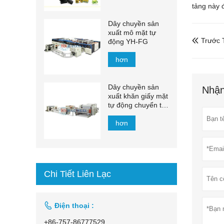
tảng này 
Dây chuyền sản
xuất mô mặt tự
Trước T
động YH-FG

hơn
Dây chuyền sản
Nhận
xuất khăn giấy mặt
tự động chuyển tự
động 1500mm -
2200mm
hơn
Chi Tiết Liên Lạc

Điện thoại :
+86-757-86777529