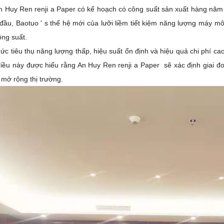
An Huy Ren
renji
a Paper có kế hoạch có công suất sản xuất hàng năm là
 đầu, Baotuo
'
s thế hệ mới của lưỡi liềm tiết kiệm năng lượng máy
ông suất.
ức tiêu thụ năng lượng thấp, hiệu suất ổn định và hiệu quả chi phí c
điều này được hiểu
rằng
An Huy Ren
renji
a Paper
sẽ xác định giai đ
 mở rộng thị trường.