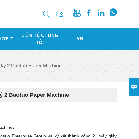






LIÊN HỆ CHÚNG
HỢP
VR
TÔI
 ký 2 Baotuo Paper Machine

ký 2 Baotuo Paper Machine
achines
aosuo Enterprise Group và ký kết thành công
2
máy giấy