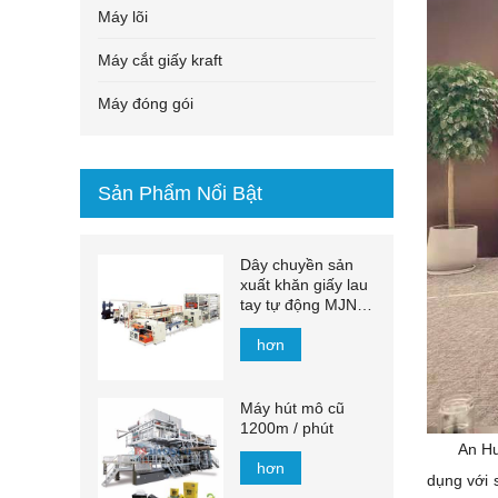
Máy lõi
Máy cắt giấy kraft
Máy đóng gói
Sản Phẩm Nổi Bật
Dây chuyền sản
xuất khăn giấy lau
tay tự động MJN-
PL
hơn
Máy hút mô cũ
1200m / phút
An H
hơn
dụng với 