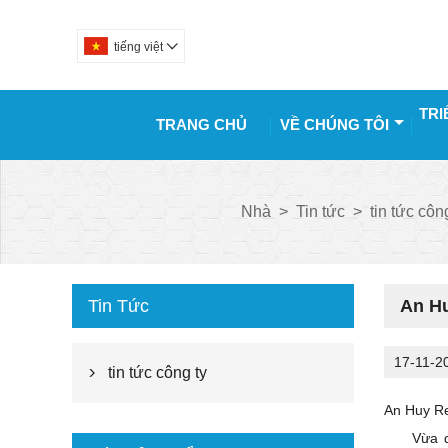
tiếng việt

TRI
TRANG CHỦ
VỀ CHÚNG TÔI
Nhà
>
Tin tức
>
tin tức côn
Tin Tức
An Hu
17-11-2
tin tức công ty

An Huy R
Vừa 