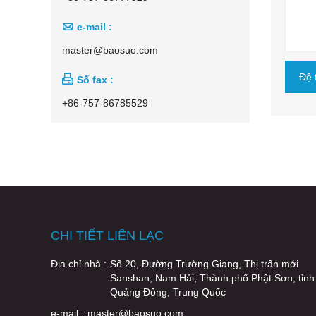

e-mail :
master@baosuo.com
Đệ 

Số fax :
+86-757-86785529
CHI TIẾT LIÊN LẠC
Địa chỉ nhà :
Số 20, Đường Trường Giang, Thị trấn mới
Sanshan, Nam Hải, Thành phố Phật Sơn, tỉnh
Quảng Đông, Trung Quốc
e-mail :
master@baosuo.com