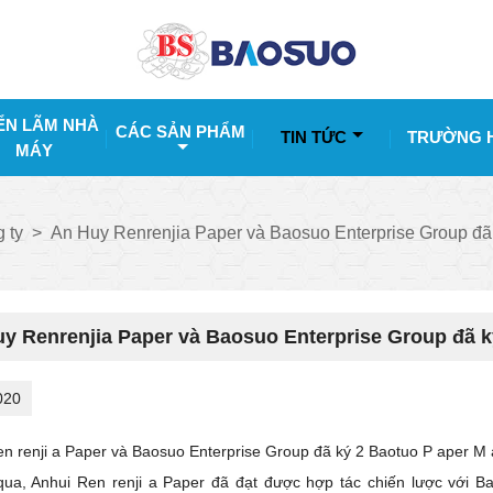
ỂN LÃM NHÀ
CÁC SẢN PHẨM
TIN TỨC
TRƯỜNG 
MÁY
g ty
>
An Huy Renrenjia Paper và Baosuo Enterprise Group đã
y Renrenjia Paper và Baosuo Enterprise Group đã 
020
en
renji
a Paper và Baosuo Enterprise Group đã ký 2 Baotuo
P
aper
M
qua, Anhui Ren
renji
a Paper đã đạt được hợp tác chiến lược với B