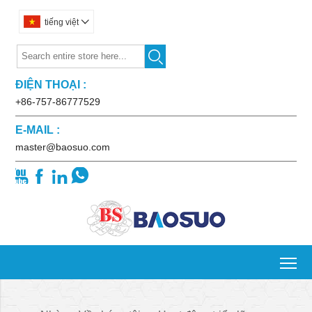
tiếng việt


ĐIỆN THOẠI :
+86-757-86777529
E-MAIL :
master@baosuo.com




To