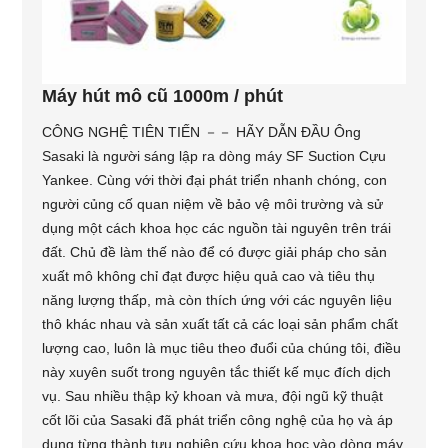
Máy hút mô cũ 1000m / phút
CÔNG NGHỆ TIÊN TIẾN －－ HÃY DẪN ĐẦU Ông
Sasaki là người sáng lập ra dòng máy SF Suction Cựu
Yankee. Cùng với thời đại phát triển nhanh chóng, con
người củng cố quan niệm về bảo vệ môi trường và sử
dụng một cách khoa học các nguồn tài nguyên trên trái
đất. Chủ đề làm thế nào để có được giải pháp cho sản
xuất mô không chỉ đạt được hiệu quả cao và tiêu thụ
năng lượng thấp, mà còn thích ứng với các nguyên liệu
thô khác nhau và sản xuất tất cả các loại sản phẩm chất
lượng cao, luôn là mục tiêu theo đuổi của chúng tôi, điều
này xuyên suốt trong nguyên tắc thiết kế mục đích dịch
vụ. Sau nhiều thập kỷ khoan và mưa, đội ngũ kỹ thuật
cốt lõi của Sasaki đã phát triển công nghệ của họ và áp
dụng từng thành tựu nghiên cứu khoa học vào dòng máy