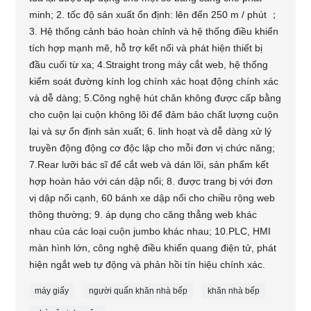
minh; 2. tốc độ sản xuất ổn định: lên đến 250 m / phút ；
3. Hệ thống cảnh báo hoàn chỉnh và hệ thống điều khiển
tích hợp mạnh mẽ, hỗ trợ kết nối và phát hiện thiết bị
đầu cuối từ xa; 4.Straight trong máy cắt web, hệ thống
kiểm soát đường kính log chính xác hoạt động chính xác
và dễ dàng; 5.Công nghệ hút chân không được cấp bằng
cho cuộn lại cuộn không lõi để đảm bảo chất lượng cuộn
lại và sự ổn định sản xuất; 6. linh hoạt và dễ dàng xử lý
truyền động động cơ độc lập cho mỗi đơn vị chức năng;
7.Rear lưỡi bác sĩ để cắt web và dán lõi, sản phẩm kết
hợp hoàn hảo với cán dập nổi; 8. được trang bị với đơn
vị dập nổi cạnh, 60 bánh xe dập nổi cho chiều rộng web
thông thường; 9. áp dụng cho căng thẳng web khác
nhau của các loại cuộn jumbo khác nhau; 10.PLC, HMI
màn hình lớn, công nghệ điều khiển quang điện tử, phát
hiện ngắt web tự động và phản hồi tín hiệu chính xác.
máy giấy
người quấn khăn nhà bếp
khăn nhà bếp