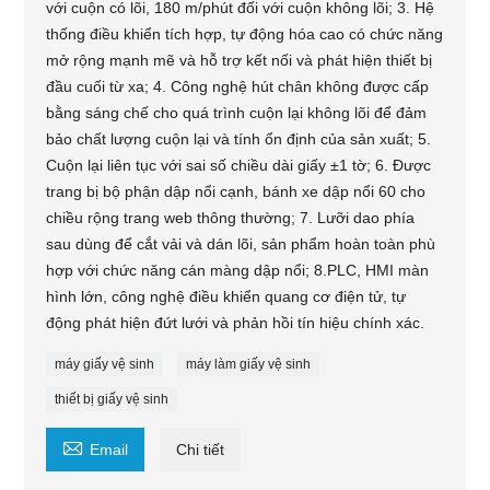
với cuộn có lõi, 180 m/phút đối với cuộn không lõi; 3. Hệ
thống điều khiển tích hợp, tự động hóa cao có chức năng
mở rộng mạnh mẽ và hỗ trợ kết nối và phát hiện thiết bị
đầu cuối từ xa; 4. Công nghệ hút chân không được cấp
bằng sáng chế cho quá trình cuộn lại không lõi để đảm
bảo chất lượng cuộn lại và tính ổn định của sản xuất; 5.
Cuộn lại liên tục với sai số chiều dài giấy ±1 tờ; 6. Được
trang bị bộ phận dập nổi cạnh, bánh xe dập nổi 60 cho
chiều rộng trang web thông thường; 7. Lưỡi dao phía
sau dùng để cắt vải và dán lõi, sản phẩm hoàn toàn phù
hợp với chức năng cán màng dập nổi; 8.PLC, HMI màn
hình lớn, công nghệ điều khiển quang cơ điện tử, tự
động phát hiện đứt lưới và phản hồi tín hiệu chính xác.
máy giấy vệ sinh
máy làm giấy vệ sinh
thiết bị giấy vệ sinh

Email
Chi tiết