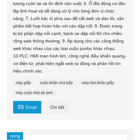
lượng cuộn lại và ổn định sản xuất; 6. Ổ đĩa động cơ độc
lập linh hoạt và dễ dàng xử lý cho từng đơn vị chức
năng; 7. Lưỡi bác sĩ phía sau để cắt web và dán lõi, sản
phẩm kết hợp hoàn hảo với cán dập nổi; 8. Được trang
bị bộ phận dập nổi cạnh, bánh xe dập nổi 60 cho chiều
rộng web thông thường; 9. Áp dụng cho các căng thẳng
web khác nhau của các loại cuộn jumbo khác nhau;
10.PLC, HMI màn hình lớn, công nghệ điều khiển quang-
cơ điện tử, phát hiện ngắt web tự động và phản hồi tín
hiệu chính xác.
máy giấy
cuộn khăn nhà bếp
máy làm khăn giấy
máy cuộn nhà vệ sinh

Email
Chi tiết
nóng