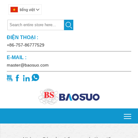
tiếng việt


ĐIỆN THOẠI :
+86-757-86777529
E-MAIL :
master@baosuo.com




To