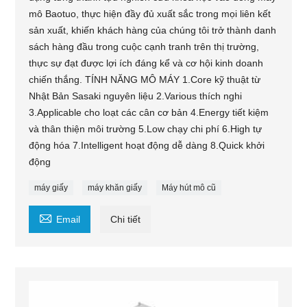
mô Baotuo, thực hiện đầy đủ xuất sắc trong mọi liên kết
sản xuất, khiến khách hàng của chúng tôi trở thành danh
sách hàng đầu trong cuộc cạnh tranh trên thị trường,
thực sự đạt được lợi ích đáng kể và cơ hội kinh doanh
chiến thắng. TÍNH NĂNG MÔ MÁY 1.Core kỹ thuật từ
Nhật Bản Sasaki nguyên liệu 2.Various thích nghi
3.Applicable cho loạt các cân cơ bản 4.Energy tiết kiệm
và thân thiện môi trường 5.Low chạy chi phí 6.High tự
động hóa 7.Intelligent hoạt động dễ dàng 8.Quick khởi
động
máy giấy
máy khăn giấy
Máy hút mô cũ

Email
Chi tiết