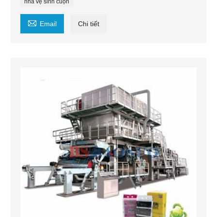
nhà vệ sinh cuộn

Email
Chi tiết