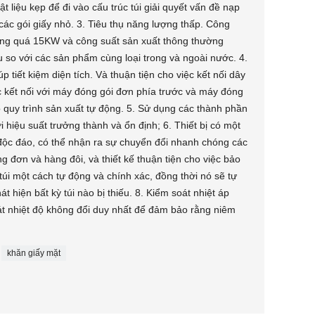
 liệu kẹp để đi vào cấu trúc túi giải quyết vấn đề nạp
i các gói giấy nhỏ. 3. Tiêu thụ năng lượng thấp. Công
ông quá 15KW và công suất sản xuất thông thường
so với các sản phẩm cùng loại trong và ngoài nước. 4.
 tiết kiệm diện tích. Và thuận tiện cho việc kết nối dây
 kết nối với máy đóng gói đơn phía trước và máy đóng
ộ quy trình sản xuất tự động. 5. Sử dụng các thành phần
i hiệu suất trưởng thành và ổn định; 6. Thiết bị có một
 độc đáo, có thể nhận ra sự chuyển đổi nhanh chóng các
 đơn và hàng đôi, và thiết kế thuận tiện cho việc bảo
c túi một cách tự động và chính xác, đồng thời nó sẽ tự
 hiện bất kỳ túi nào bị thiếu. 8. Kiểm soát nhiệt áp
 nhiệt độ không đổi duy nhất để đảm bảo rằng niêm
khăn giấy mặt