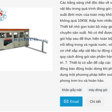
Các bằng sáng chế độc đáo về vật
vật liệu trong quá trình đóng gó
suất định mức của toàn máy kh
không quá 10KW, thấp hơn nhiều 
Thiết kế nhỏ gọn toàn bộ máy giúp
chuyền sản xuất. Nó có thể được
gói hộp sau để thực hiện toàn b
nổi tiếng trong và ngoài nước, vớ
cơ chế sắp xếp vật liệu tự động
quy cách đóng gói sản phẩm hàng
trì. 7. Thiết bị có sẵn để cấp cá
động báo động hoặc dừng khi phát
dụng một phương pháp kiểm soát
phong trơn tru và hoàn hảo.
Khăn giấy mặt
máy đóng gói

Email
Chi tiết