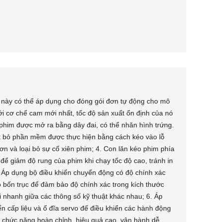
y này có thể áp dụng cho đóng gói đơn tự động cho mô
ới cơ chế cam mới nhất, tốc độ sản xuất ổn định của nó
ộ phim được mở ra bằng dây đai, có thể nhăn hình trứng.
ắt bỏ phần mềm được thực hiện bằng cách kéo vào lỗ
hơn và loại bỏ sự cố xiên phim; 4. Con lăn kéo phim phía
để giảm độ rung của phim khi chạy tốc độ cao, tránh in
. Áp dụng bộ điều khiển chuyển động có độ chính xác
o bốn trục để đảm bảo độ chính xác trong kích thước
i nhanh giữa các thông số kỹ thuật khác nhau; 6. Áp
ển cấp liệu và ổ đĩa servo để điều khiển các hành động
 chức năng hoàn chỉnh, hiệu quả cao, vận hành dễ