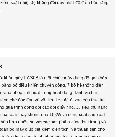
kiểm soát nhiệt độ không đổi duy nhất để đảm bảo rằng
.
B
gói khăn giấy FW30B là một chiếc máy dùng để gói khăn
ển bằng bộ điều khiển chuyển động. 7 bộ hệ thống điện
. Cho phép linh hoạt trong hoạt động. Định vị chính
ng chế độc đáo về vật liệu kẹp để đi vào cấu trúc túi
ong quá trình đóng gói các gói giấy nhỏ. 3. Tiêu thụ năng
 của toàn máy không quá 15KW và công suất sản xuất
hấp hơn nhiều so với các sản phẩm cùng loại trong và
toàn bộ máy giúp tiết kiệm diện tích. Và thuận tiện cho
. 5. Sử dụng các thành phần nổi tiếng trong và ngoài