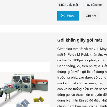
Khăn giấy mặt
máy đóng gói

Email
Chi tiết
Gói khăn giấy gói mặt
Giới thiệu tóm tắt về máy 1. Má
mặt N-Fold / M-Fold, khăn ăn. V
có thể đạt 100pack / phút; 2. B
Căng thẳng, vv, trên phim; 3. C
thủng, giúp việc gỡ lỗi dễ dàng 
trước và phía sau được sử dụng 
mã kép, mất chỉ báo màu, v.v; 5
cao và hệ thống điều khiển serv
đóng gói và thực hiện chuyển đổ
dụng biến tần tần số để điều khi
chính, đảm bảo máy có cấu hình