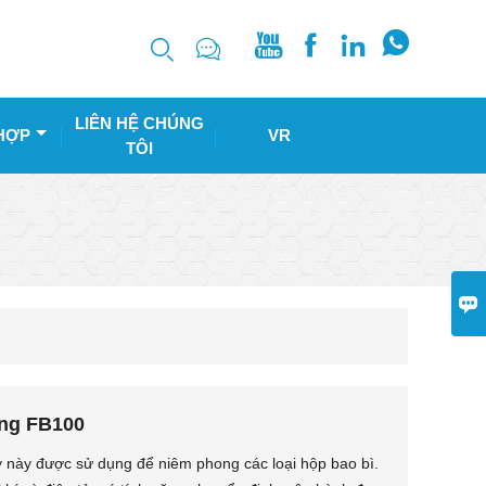






LIÊN HỆ CHÚNG
HỢP
VR
TÔI

ộng FB100
y này được sử dụng để niêm phong các loại hộp bao bì.