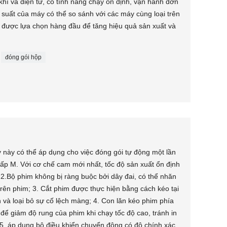
hí và điện tử, có tính năng chạy ổn định, vận hành đơn
 suất của máy có thể so sánh với các máy cùng loại trên
 bị được lựa chọn hàng đầu để tăng hiệu quả sản xuất và
đóng gói hộp
y này có thể áp dụng cho việc đóng gói tự động một lần
gấp M. Với cơ chế cam mới nhất, tốc độ sản xuất ổn định
; 2.Bộ phim không bị ràng buộc bởi dây đai, có thể nhăn
trên phim; 3. Cắt phim được thực hiện bằng cách kéo tại
n và loại bỏ sự cố lệch màng; 4. Con lăn kéo phim phía
để giảm độ rung của phim khi chạy tốc độ cao, tránh in
.; 5. áp dụng bộ điều khiển chuyển động có độ chính xác