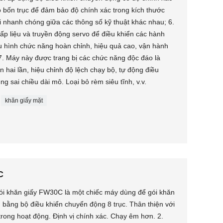
o bốn trục để đảm bảo độ chính xác trong kích thước
i nhanh chóng giữa các thông số kỹ thuật khác nhau; 6.
cấp liệu và truyền động servo để điều khiển các hành
 hình chức năng hoàn chỉnh, hiệu quả cao, vận hành
.; 7. Máy này được trang bị các chức năng độc đáo là
 hai lần, hiệu chỉnh độ lệch chạy bộ, tự động điều
g sai chiều dài mô. Loại bỏ rèm siêu tĩnh, v.v.
khăn giấy mặt
C
gói khăn giấy FW30C là một chiếc máy dùng để gói khăn
ển bằng bộ điều khiển chuyển động 8 trục. Thân thiện với
trong hoạt động. Định vị chính xác. Chạy êm hơn. 2.