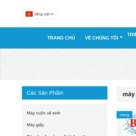
tiếng việt

TRI
TRANG CHỦ
VỀ CHÚNG TÔI
Các Sản Phẩm
máy 
Máy cuộn vệ sinh
nóng
Máy giấy