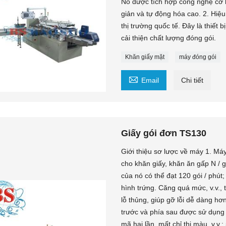
Nó được tích hợp công nghệ cơ k
giản và tự động hóa cao. 2. Hiệu
thị trường quốc tế. Đây là thiết
cải thiện chất lượng đóng gói.
Khăn giấy mặt
máy đóng gói

Email
Chi tiết
Giấy gói đơn TS130
Giới thiệu sơ lược về máy 1. Má
cho khăn giấy, khăn ăn gấp N / 
của nó có thể đạt 120 gói / phút
hình trứng. Căng quá mức, v.v., 
lỗ thủng, giúp gỡ lỗi dễ dàng hơ
trước và phía sau được sử dụng 
mã hai lần, mất chỉ thị màu, v.v