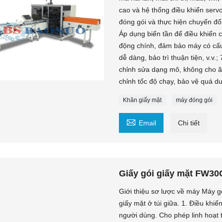
cao và hệ thống điều khiển serv
đóng gói và thực hiện chuyển đổ
Áp dụng biến tần để điều khiển 
động chính, đảm bảo máy có cấu
dễ dàng, bảo trì thuận tiện, v.v
chỉnh sửa dạng mô, không cho ăn
chỉnh tốc độ chạy, bảo vệ quá dun
Khăn giấy mặt
máy đóng gói

Email
Chi tiết
Giấy gói giấy mặt FW30
Giới thiệu sơ lược về máy Máy 
giấy mặt ở túi giữa. 1. Điều khi
người dùng. Cho phép linh hoạt 