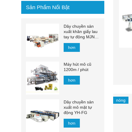
Sản Phẩm Nổi Bật
Dây chuyền sản
xuất khăn giấy lau
tay tự động MJN-
PL
hơn
Máy hút mô cũ
1200m / phút
hơn
nóng
Dây chuyền sản
xuất mô mặt tự
động YH-FG
hơn