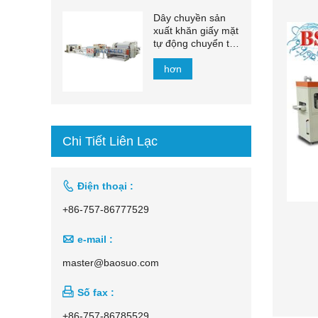
Dây chuyền sản
xuất khăn giấy mặt
tự động chuyển tự
động 1500mm -
2200mm
hơn
Chi Tiết Liên Lạc

Điện thoại :
+86-757-86777529

e-mail :
master@baosuo.com

Số fax :
+86-757-86785529