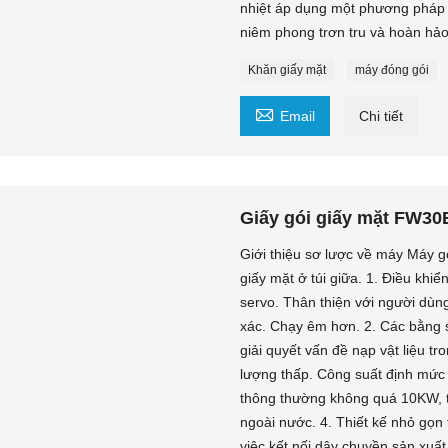
nhiệt áp dụng một phương pháp 
niêm phong trơn tru và hoàn hảo
Khăn giấy mặt
máy đóng gói

Email
Chi tiết
Giấy gói giấy mặt FW30
Giới thiệu sơ lược về máy Máy 
giấy mặt ở túi giữa. 1. Điều khi
servo. Thân thiện với người dùng
xác. Chạy êm hơn. 2. Các bằng sá
giải quyết vấn đề nạp vật liệu tr
lượng thấp. Công suất định mức
thông thường không quá 10KW, t
ngoài nước. 4. Thiết kế nhỏ gọn 
việc kết nối dây chuyền sản xuất