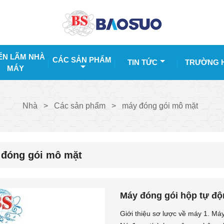
ỂN LÃM NHÀ
CÁC SẢN PHẨM
TIN TỨC
TRƯỜNG 
MÁY
Nhà
>
Các sản phẩm
>
máy đóng gói mô mặt
đóng gói mô mặt
Máy đóng gói hộp tự đ
Giới thiệu sơ lược về máy 1. Má