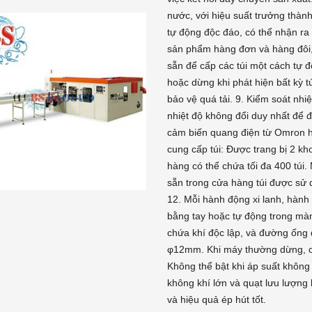
nước, với hiệu suất trưởng thành
tự động độc đáo, có thể nhận r
sản phẩm hàng đơn và hàng đôi, và
sẵn để cấp các túi một cách tự 
hoặc dừng khi phát hiện bất kỳ tú
bảo vệ quá tải. 9. Kiểm soát n
nhiệt độ không đổi duy nhất để 
cảm biến quang điện từ Omron h
cung cấp túi: Được trang bị 2 kh
hàng có thể chứa tối đa 400 túi. 
sẵn trong cửa hàng túi được sử 
12. Mỗi hành động xi lanh, hành
bằng tay hoặc tự động trong mà
chứa khí độc lập, và đường ống
φ12mm. Khi máy thường dừng, cơ
Không thể bật khi áp suất không
không khí lớn và quạt lưu lượng l
và hiệu quả ép hút tốt.