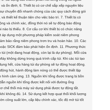
 và ổn định; 6. Thiết bị có cơ chế sắp xếp nguyên liệu
a sự chuyển đổi nhanh chóng của các quy cách đóng gói
 thiết kế thuận tiện cho việc bảo trì. 7. Thiết bị có
động và chính xác, đồng thời nó sẽ tự động báo động
i nào bị thiếu. 8. Cơ cấu cơ khí thiết bị có chức năng
hiệt áp dụng một phương pháp kiểm soát niêm phong
đảm bảo rằng niêm phong trơn tru và hoàn hảo. 10. Các
oặc SICK đảm bảo phát hiện ổn định. 11. Phương thức
o túi (một đang hoạt động, còn lại là dự phòng). Mỗi cửa
Máy không dừng trong quá trình cấp túi. Khi các túi tạo
dụng hết, cửa hàng túi dự phòng sẽ tự động hoạt động.
 động hút, hành động làm nóng có thể được thiết lập
n hình cảm ứng. 13. Nguồn khí tổng được trang bị bồn
 dẫn nguồn khí tổng được kết nối với đường ống
 chế thổi mà máy sử dụng phải được tự động tắt.
 khí không đủ. 14. Sử dụng kết hợp quạt thổi khối lượng
ớn công suất lớn, cấp liệu chính xác, tốc độ mở túi tốt