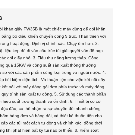
B
gói khăn giấy FW35B là một chiếc máy dùng để gói khăn
ển bằng bộ điều khiển chuyển động 9 trục. Thân thiện với
trong hoạt động. Định vị chính xác. Chạy êm hơn. 2.
 liệu kẹp để đi vào cấu trúc túi giải quyết vấn đề nạp
i các gói giấy nhỏ. 3. Tiêu thụ năng lượng thấp. Công
ông quá 15KW và công suất sản xuất thông thường
so với các sản phẩm cùng loại trong và ngoài nước. 4.
 tiết kiệm diện tích. Và thuận tiện cho việc kết nối dây
 kết nối với máy đóng gói đơn phía trước và máy đóng
ộ quy trình sản xuất tự động. 5. Sử dụng các thành phần
i hiệu suất trưởng thành và ổn định; 6. Thiết bị có cơ
 độc đáo, có thể nhận ra sự chuyển đổi nhanh chóng
hẩm hàng đơn và hàng đôi, và thiết kế thuận tiện cho
để cấp các túi một cách tự động và chính xác, đồng thời
 khi phát hiện bất kỳ túi nào bị thiếu. 8. Kiểm soát