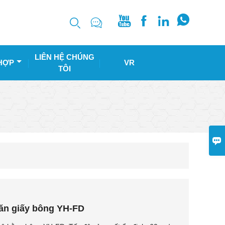






LIÊN HỆ CHÚNG
HỢP
VR
TÔI

ăn giấy bông YH-FD