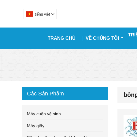
tiếng việt

TRI
TRANG CHỦ
VỀ CHÚNG TÔI
Các Sản Phẩm
bông
Máy cuộn vệ sinh
Máy giấy