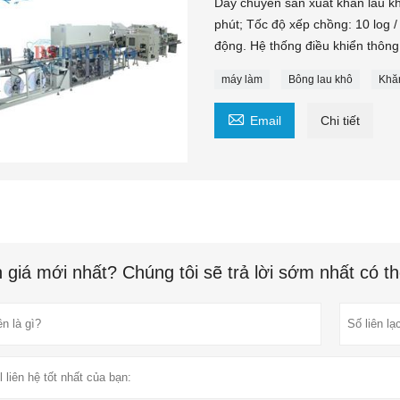
Dây chuyền sản xuất khăn lau k
phút; Tốc độ xếp chồng: 10 log 
động. Hệ thống điều khiển thông
máy làm
Bông lau khô
Khă

Email
Chi tiết
 giá mới nhất? Chúng tôi sẽ trả lời sớm nhất có t