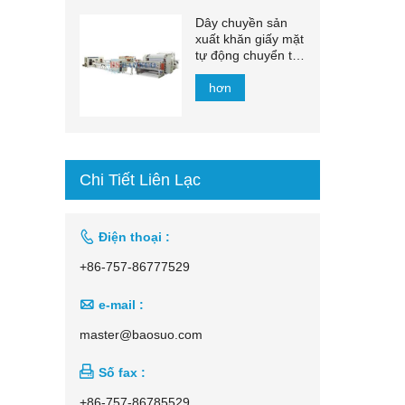
Dây chuyền sản
xuất khăn giấy mặt
tự động chuyển tự
động 1500mm -
2200mm
hơn
Chi Tiết Liên Lạc

Điện thoại :
+86-757-86777529

e-mail :
master@baosuo.com

Số fax :
+86-757-86785529