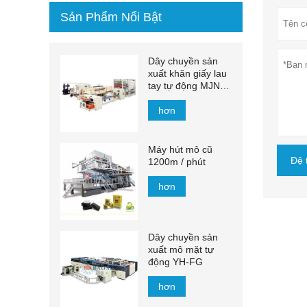
Sản Phẩm Nổi Bật
Dây chuyền sản
xuất khăn giấy lau
tay tự động MJN-
PL
hơn
Máy hút mô cũ
Đệ 
1200m / phút
hơn
Dây chuyền sản
xuất mô mặt tự
động YH-FG
hơn