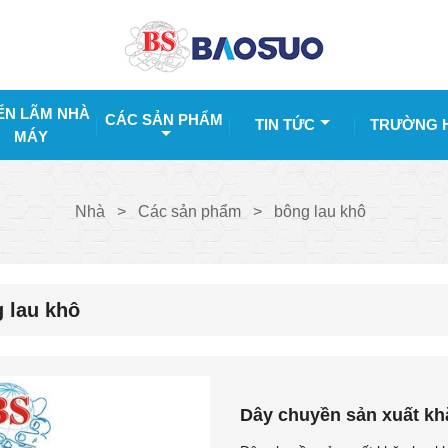
ỂN LÃM NHÀ
CÁC SẢN PHẨM
TIN TỨC
TRƯỜNG 
MÁY
Nhà
>
Các sản phẩm
>
bông lau khô
 lau khô
Dây chuyền sản xuất kh