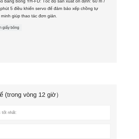
hô bằng bông YH-FD: Tốc độ sản xuất ổn định: 60 m /
/ phút 5 điều khiển servo để đảm bảo xếp chồng tự
 minh giúp thao tác đơn giản.
n giấy bông
hể (trong vòng 12 giờ）